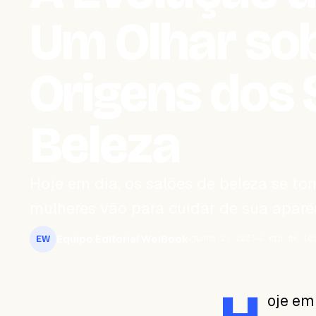
Um Olhar so
Origens dos 
Beleza
Hoje em dia, os salões de beleza se 
mulheres vão para cuidar de sua aparên
Equipo Editorial WeiBook
junho 2, 2023
4 min de le
EW
oje em