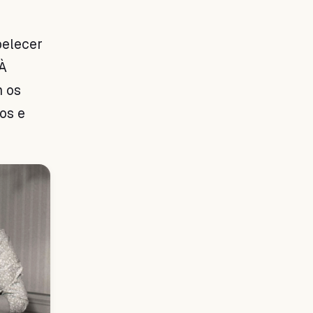
belecer
 À
m os
os e