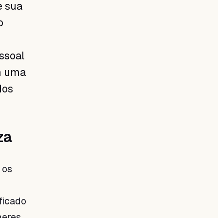
e sua
o
ssoal
m uma
dos
za
 os
ficado
heres