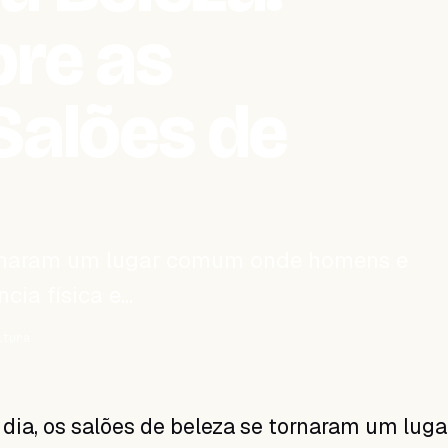
bre as
Salões de
tornaram um lugar comum onde homens e
cia física e…
itura
 dia, os salões de beleza se tornaram um luga