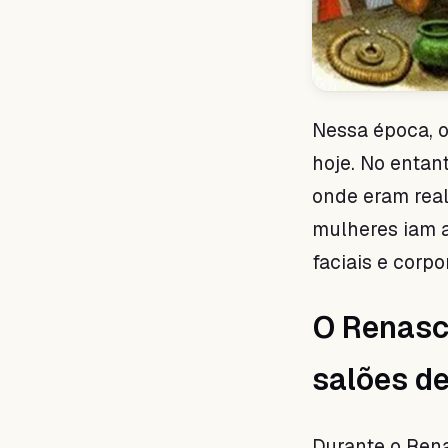
Nessa época, 
hoje. No entan
onde eram real
mulheres iam 
faciais e corp
O Renasc
salões d
Durante o Rena