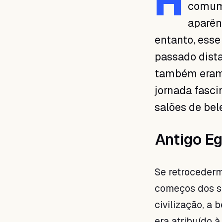
H
comum 
aparênc
entanto, ess
passado dista
também eram 
jornada fasci
salões de bel
Antigo Eg
Se retroceder
começos dos sa
civilização, a
era atribuído 