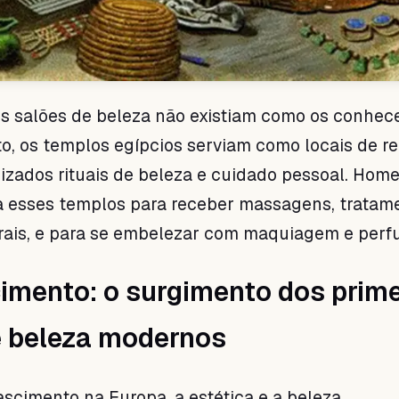
os salões de beleza não existiam como os conhe
to, os templos egípcios serviam como locais de r
izados rituais de beleza e cuidado pessoal. Hom
a esses templos para receber massagens, tratam
orais, e para se embelezar com maquiagem e perf
imento: o surgimento dos prime
e beleza modernos
scimento na Europa, a estética e a beleza