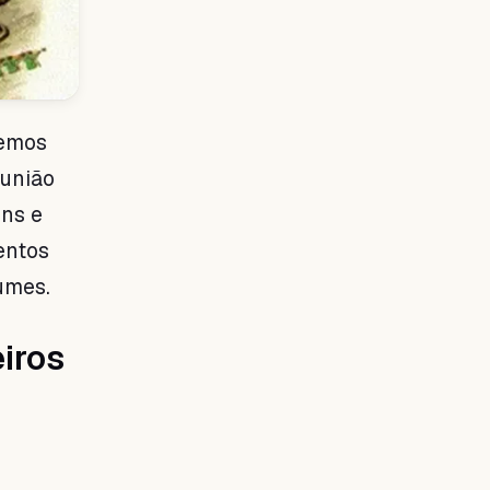
cemos
eunião
ens e
entos
umes.
iros