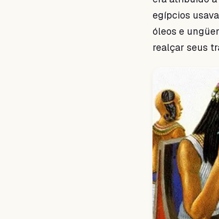
egípcios usava
óleos e ungüen
realçar seus tr