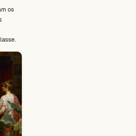
am os
s
lasse.