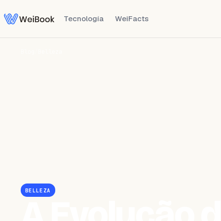
Tecnología
WeiFacts
Blog
/
Belleza
BELLEZA
A Evolução d