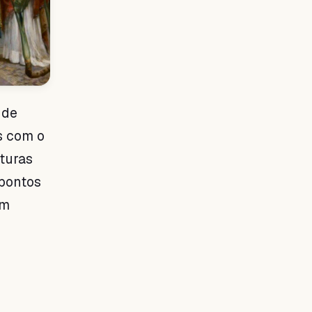
 de
s com o
turas
 pontos
am