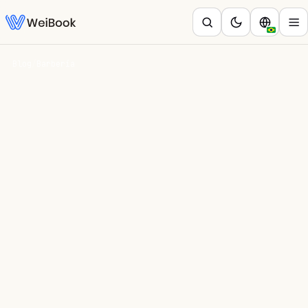
Blog
/
Barbería