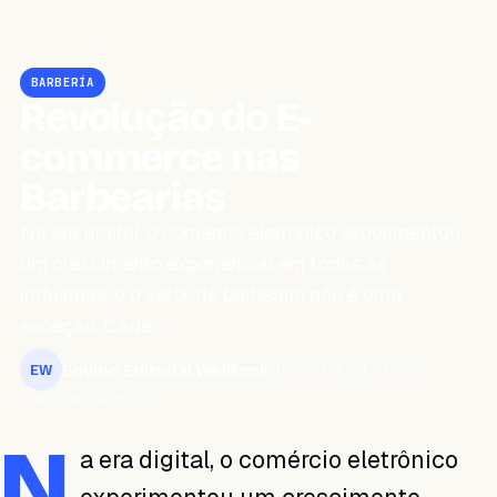
BARBERÍA
Revolução do E-
commerce nas
Barbearias
Na era digital, o comércio eletrônico experimentou
um crescimento exponencial em todas as
indústrias, e o setor de barbearia não é uma
exceção. Cada…
Equipo Editorial WeiBook
fevereiro 23, 2024
EW
3 min de leitura
N
a era digital, o comércio eletrônico