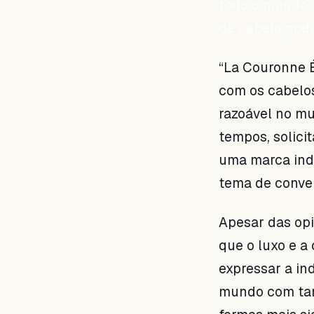
todo o mundo,
de cabelo poder
“La Couronne É
com os cabelos
razoável no mu
tempos, solici
uma marca inde
tema de conve
Apesar das opi
que o luxo e a
expressar a in
mundo com tan