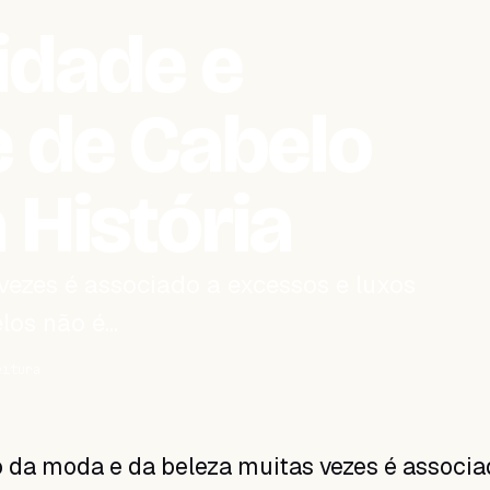
idade e
e de Cabelo
 História
ezes é associado a excessos e luxos
los não é…
eitura
da moda e da beleza muitas vezes é associa