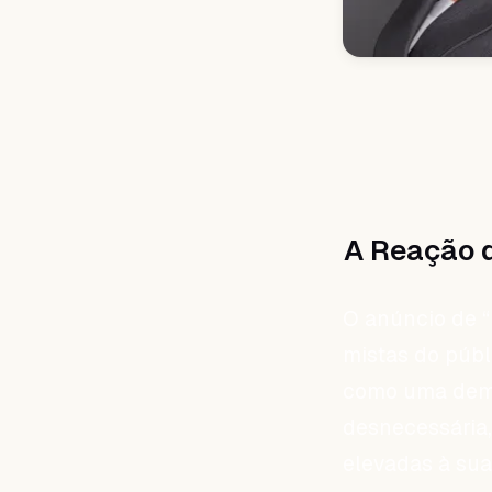
A Reação d
O anúncio de 
mistas do públ
como uma demo
desnecessária,
elevadas à su