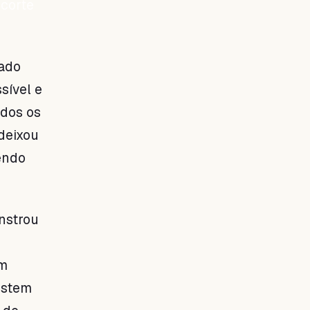
 corte
dado
sível e
odos os
deixou
endo
nstrou
um
istem