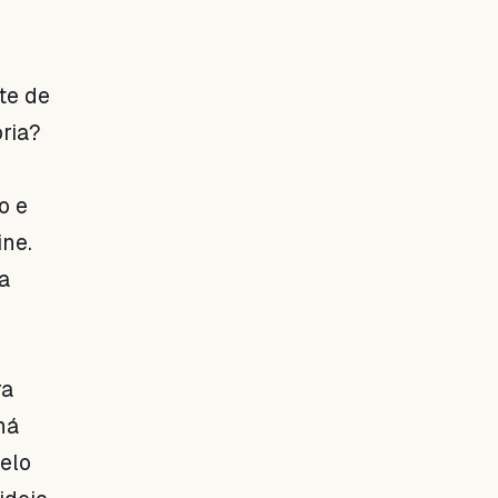
rte de
ória?
o e
ine.
a
ra
há
elo