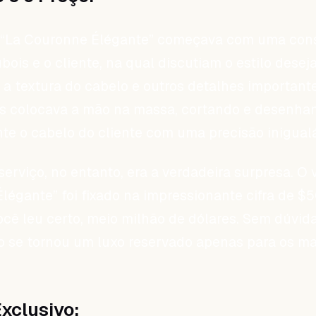
 “La Couronne Élégante” começava com uma con
bois e o cliente, na qual discutiam o estilo desej
, a textura do cabelo e outros detalhes important
is colocava a mão na massa, cortando e desenha
e o cabelo do cliente com uma precisão inigualá
erviço, no entanto, era a verdadeira surpresa. O 
légante” foi fixado na impressionante cifra de 
você leu certo, meio milhão de dólares. Sem dúvida
o se tornou um luxo reservado apenas para os ma
Exclusivo: