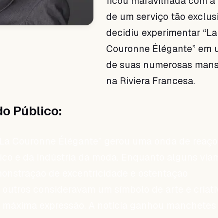
ficou maravilhada com a 
de um serviço tão exclus
decidiu experimentar “La
Couronne Élégante” em
de suas numerosas man
na Riviera Francesa.
o Público:
“La Couronne Élégante” gerou uma onda de reaç
ico e da indústria da moda. Enquanto alguns viam
nstração de excentricidade e ostentação
 outros consideravam um símbolo de arte e criat
a máxima expressão. A notícia ganhou manchetes