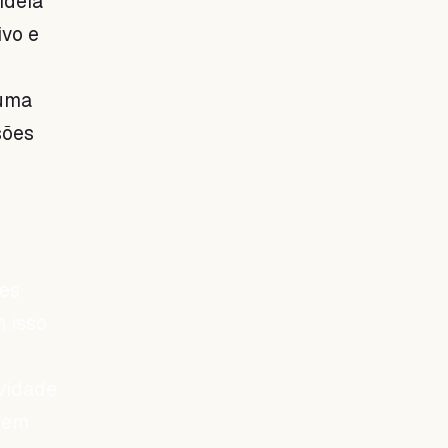
ideia
ivo e
 uma
sões
ões
 isso
ividade
 em