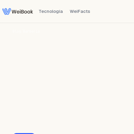
Tecnología
WeiFacts
Blog
/
Barbería