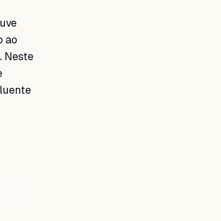
ouve
o ao
. Neste
e
fluente
serviço
a e da