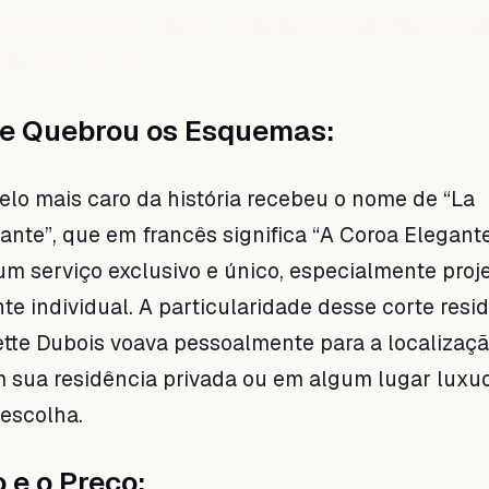
seus cortes de cabelo de alta costura, mas desta
 a outro nível.
ue Quebrou os Esquemas:
elo mais caro da história recebeu o nome de “La
nte”, que em francês significa “A Coroa Elegante
um serviço exclusivo e único, especialmente proj
te individual. A particularidade desse corte resid
ette Dubois voava pessoalmente para a localizaç
em sua residência privada ou em algum lugar luxu
 escolha.
 e o Preço: