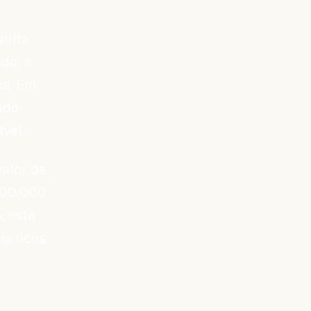
sulta
ado, a
es. Em
ndo
vel.
valor de
$500,000
, este
is ricos