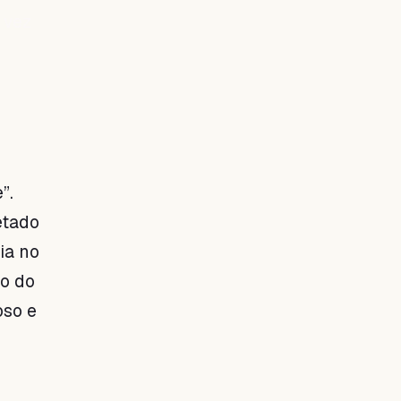
 vez
”.
etado
ia no
ão do
oso e