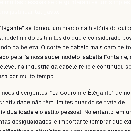
 e muitas pessoas se perguntaram se um simples
ia justificar tal gasto.
légante” se tornou um marco na história do cui
, redefinindo os limites do que é considerado pos
ndo da beleza. O corte de cabelo mais caro de t
tado pela famosa supermodelo Isabella Fontaine, 
lével na indústria da cabeleireiro e continuou s
rsa por muito tempo.
niões divergentes, “La Couronne Élégante” demo
 criatividade não têm limites quando se trata de
dividualidade e o estilo pessoal. No entanto, em 
tas desigualdades, é importante lembrar que ex