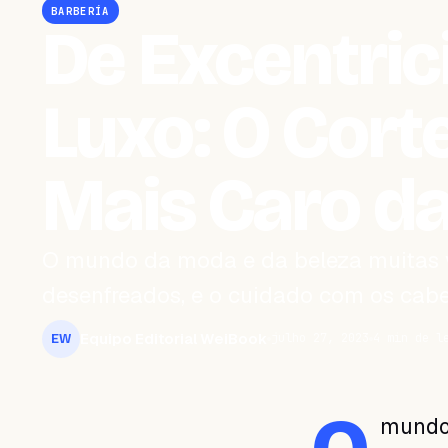
BARBERÍA
De Excentric
Luxo: O Cort
Mais Caro da
O mundo da moda e da beleza muitas v
desenfreados, e o cuidado com os cabe
Equipo Editorial WeiBook
julho 27, 2023
4 min de l
EW
mundo 