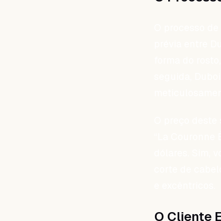
O processo de
prévia entre Du
forma do rosto
seguida, Dubo
meticulosament
O preço deste s
“La Couronne É
dólares. Sim, 
corte de cabel
e excêntricos.
O Cliente 