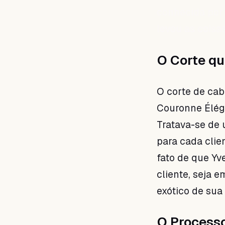
conhecida por 
levou as coisas
O Corte q
O corte de cab
Couronne Éléga
Tratava-se de 
para cada clien
fato de que Yv
cliente, seja 
exótico de sua
O Processo