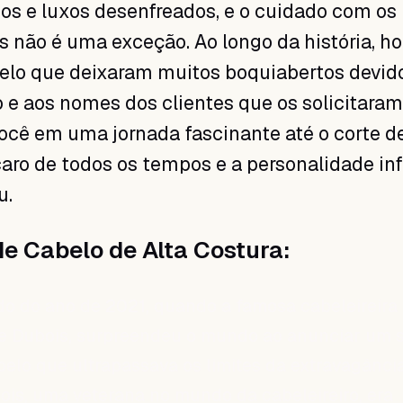
os e luxos desenfreados, e o cuidado com os
s não é uma exceção. Ao longo da história, h
belo que deixaram muitos boquiabertos devid
o e aos nomes dos clientes que os solicitaram
 você em uma jornada fascinante até o corte d
aro de todos os tempos e a personalidade in
u.
e Cabelo de Alta Costura:
o do ano de 2021, quando a famosa cabeleireira
te Dubois, surpreendeu o mundo ao anunciar um 
belo que ultrapassava os limites da extravagânci
ois, uma veterana no mundo da cabeleireiro, era