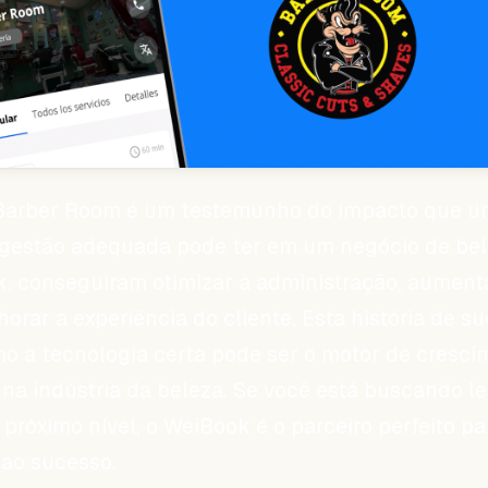
Barber Room é um testemunho do impacto que 
 gestão adequada pode ter em um negócio de bel
, conseguiram otimizar a administração, aument
orar a experiência do cliente. Esta história de s
 a tecnologia certa pode ser o motor de cresci
na indústria da beleza. Se você está buscando l
próximo nível, o WeiBook é o parceiro perfeito pa
ao sucesso.