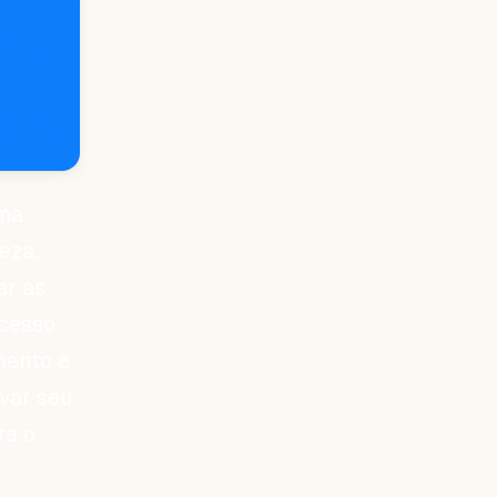
uma
eza.
ar as
ucesso
mento e
evar seu
ra o