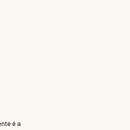
.
ente é a