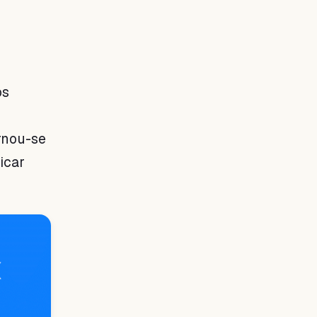
os
ornou-se
icar