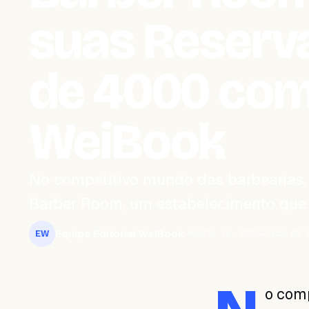
suas Reserv
de 4000 com
WeiBook
No competitivo mundo das barbearias, a
Barber Room, um estabelecimento que 
Equipo Editorial WeiBook
agosto 15, 2023
2 min de 
EW
o comp