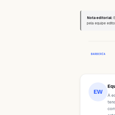
Nota editorial:
E
pela equipe edito
BARBERÍA
Eq
EW
A e
ten
com 