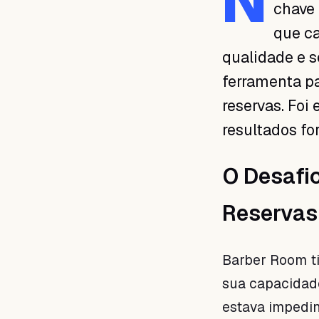
N
chave 
que ca
qualidade e s
ferramenta p
reservas. Foi
resultados fo
O Desafio
Reservas
Barber Room ti
sua capacidad
estava impedi