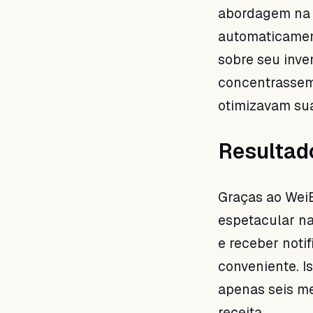
abordagem na 
automaticament
sobre seu inve
concentrassem
otimizavam su
Resultad
Graças ao Wei
espetacular na
e receber noti
conveniente. I
apenas seis me
receita.