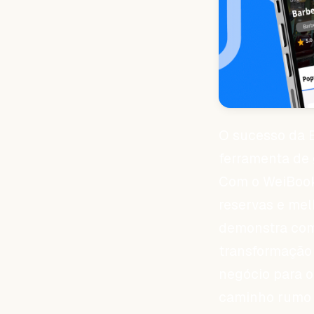
O sucesso da 
ferramenta de
Com o WeiBook
reservas e melh
demonstra como
transformação 
negócio para o 
caminho rumo 