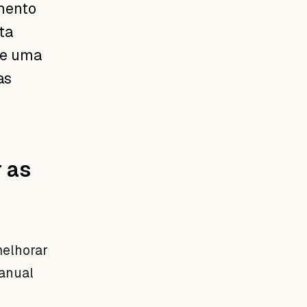
mento
ta
de uma
as
r as
melhorar
manual