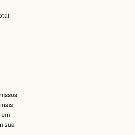
otal
missos
 mais
s em
em sua