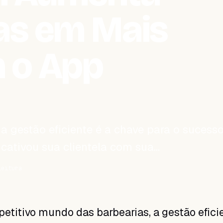
as em Mais
 o App
 gestão eficiente é a chave para o sucesso
cativou sua clientela com sua…
leitura
etitivo mundo das barbearias, a gestão efici