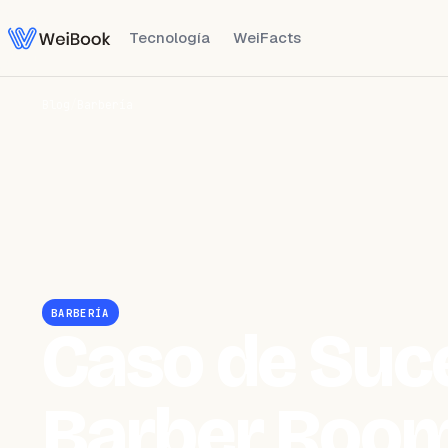
Tecnología
WeiFacts
Blog
/
Barbería
BARBERÍA
Caso de Suc
Barber Roo