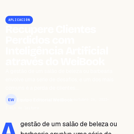
APLICACIÓN
Recupere Clientes
Perdidos com
Inteligência Artificial
através do WeiBook
A gestão de um salão de beleza ou barbearia
envolve uma série de desafios, e um dos mais
comuns é a perda de clientes.…
Equipo Editorial WeiBook
outubro 26, 2023
EW
3 min de leitura
A
gestão de um salão de beleza ou