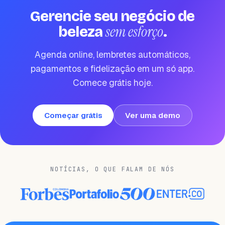
Gerencie seu negócio de
sem esforço
beleza
.
Agenda online, lembretes automáticos,
pagamentos e fidelização em um só app.
Comece grátis hoje.
Começar grátis
Ver uma demo
NOTÍCIAS, O QUE FALAM DE NÓS