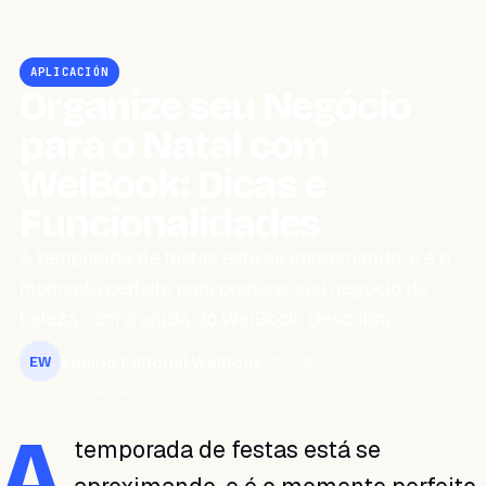
APLICACIÓN
Organize seu Negócio
para o Natal com
WeiBook: Dicas e
Funcionalidades
A temporada de festas está se aproximando, e é o
momento perfeito para preparar seu negócio de
beleza com a ajuda do WeiBook. Descubra…
Equipo Editorial WeiBook
dezembro 14, 2023
EW
2 min de leitura
A
temporada de festas está se