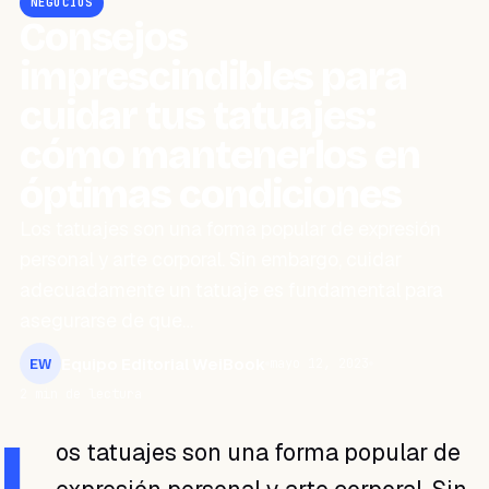
NEGOCIOS
Consejos
imprescindibles para
cuidar tus tatuajes:
cómo mantenerlos en
óptimas condiciones
Los tatuajes son una forma popular de expresión
personal y arte corporal. Sin embargo, cuidar
adecuadamente un tatuaje es fundamental para
asegurarse de que…
Equipo Editorial WeiBook
mayo 12, 2023
EW
2 min de lectura
L
os tatuajes son una forma popular de