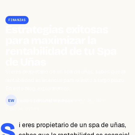
FINANZAS
Estrategias exitosas
para maximizar la
rentabilidad de tu Spa
de Uñas
Si eres propietario de un spa de uñas, sabes que la
rentabilidad es esencial para el éxito a largo plazo.
En este blog, exploraremos…
Equipo Editorial WeiBook
enero 18, 2024
EW
3 min de lectura
S
i eres propietario de un spa de uñas,