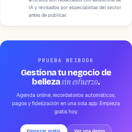
IA y revisados por especialistas del sector
antes de publicar.
PRUEBA WEIBOOK
Gestiona tu negocio de
sin esfuerzo
belleza
.
Agenda online, recordatorios automáticos,
pagos y fidelización en una sola app. Empieza
gratis hoy.
Empezar gratis
Ver una demo