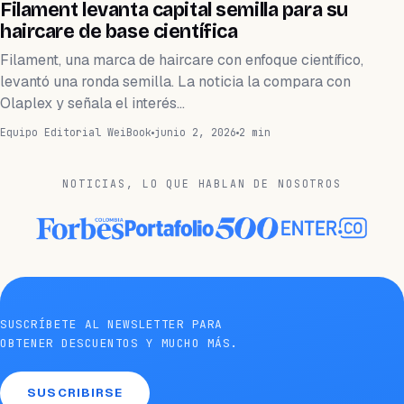
FINANZAS
Filament levanta capital semilla para su
haircare de base científica
Filament, una marca de haircare con enfoque científico,
levantó una ronda semilla. La noticia la compara con
Olaplex y señala el interés…
Equipo Editorial WeiBook
junio 2, 2026
2 min
NOTICIAS, LO QUE HABLAN DE NOSOTROS
SUSCRÍBETE AL NEWSLETTER PARA
OBTENER DESCUENTOS Y MUCHO MÁS.
SUSCRIBIRSE