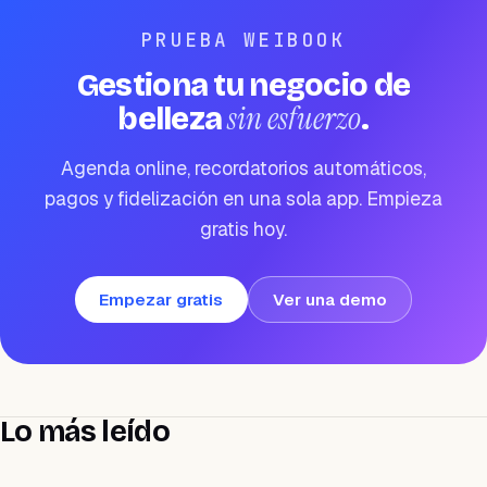
PRUEBA WEIBOOK
Gestiona tu negocio de
sin esfuerzo
belleza
.
Agenda online, recordatorios automáticos,
pagos y fidelización en una sola app. Empieza
gratis hoy.
Empezar gratis
Ver una demo
Lo más leído