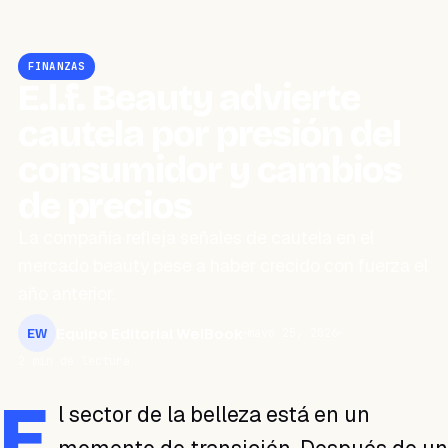
FINANZAS
E.l.f. Beauty advierte
cautela por presión del
consumidor y cambios
de precios
La compañía refleja señales de cautela en el
mercado beauty pese a haber crecido con fuerza el
año anterior.
Equipo Editorial WeiBook
mayo 25, 2026
EW
2 min de lectura
E
l sector de la belleza está en un