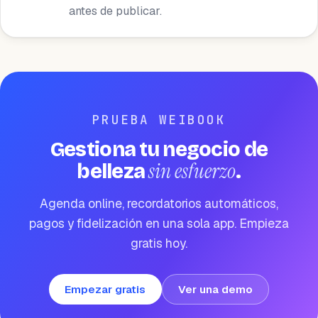
antes de publicar.
PRUEBA WEIBOOK
Gestiona tu negocio de
sin esfuerzo
belleza
.
Agenda online, recordatorios automáticos,
pagos y fidelización en una sola app. Empieza
gratis hoy.
Empezar gratis
Ver una demo