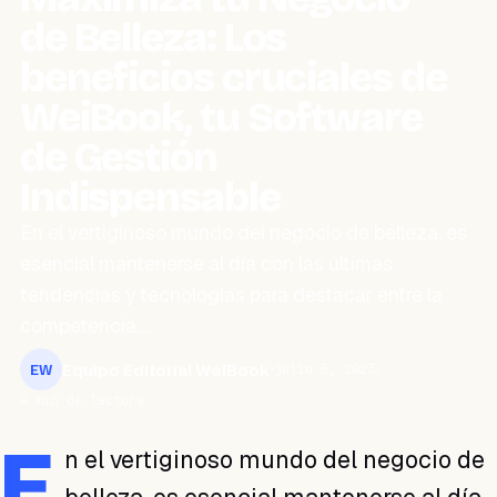
de Belleza: Los
beneficios cruciales de
WeiBook, tu Software
de Gestión
Indispensable
En el vertiginoso mundo del negocio de belleza, es
esencial mantenerse al día con las últimas
tendencias y tecnologías para destacar entre la
competencia.…
Equipo Editorial WeiBook
julio 5, 2023
EW
4 min de lectura
E
n el vertiginoso mundo del negocio de