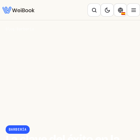
Blog
/
Barbería
BARBERÍA
La clave del éxito en la