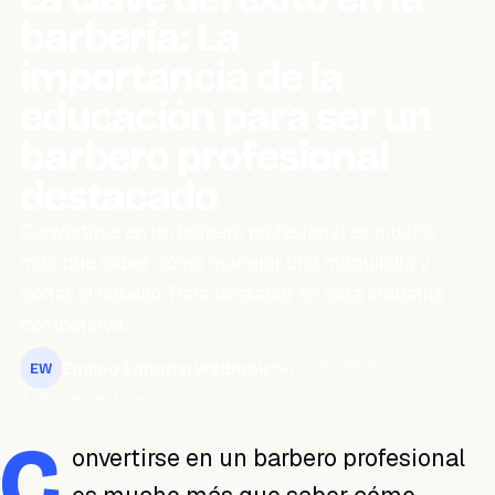
barbería: La
importancia de la
educación para ser un
barbero profesional
destacado
Convertirse en un barbero profesional es mucho
más que saber cómo manejar una maquinilla y
cortar el cabello. Para destacar en esta industria
competitiva…
Equipo Editorial WeiBook
mayo 17, 2023
EW
3 min de lectura
C
onvertirse en un barbero profesional