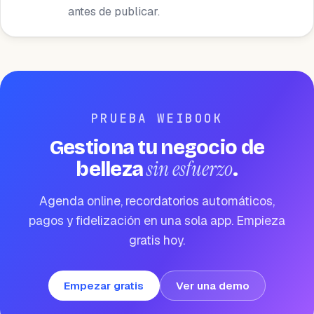
antes de publicar.
PRUEBA WEIBOOK
Gestiona tu negocio de
sin esfuerzo
belleza
.
Agenda online, recordatorios automáticos,
pagos y fidelización en una sola app. Empieza
gratis hoy.
Empezar gratis
Ver una demo