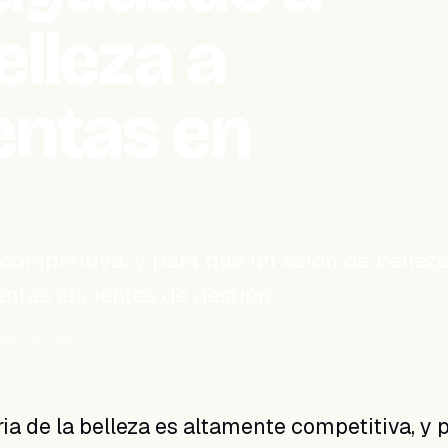
elleza a
entas en
 competitiva, y para que un salón de bellez
entas eficientes de gestión…
 de lectura
ria de la belleza es altamente competitiva, y 