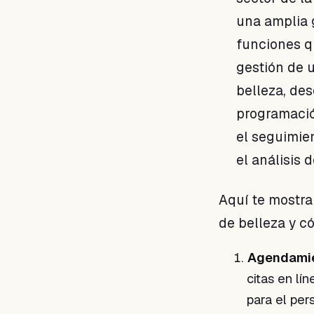
una amplia
funciones q
gestión de 
belleza, des
programació
el seguimien
el análisis 
Aquí te mostra
de belleza y c
Agendamie
citas en lí
para el per