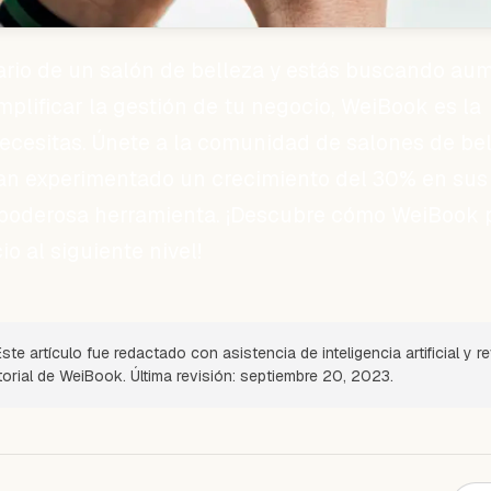
tario de un salón de belleza y estás buscando au
mplificar la gestión de tu negocio, WeiBook es la
ecesitas. Únete a la comunidad de salones de be
an experimentado un crecimiento del 30% en sus
a poderosa herramienta. ¡Descubre cómo WeiBook
io al siguiente nivel!
ste artículo fue redactado con asistencia de inteligencia artificial y r
torial de WeiBook. Última revisión: septiembre 20, 2023.