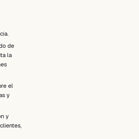
cia.
ado de
ta la
nes
bre el
as y
ón y
clientes,