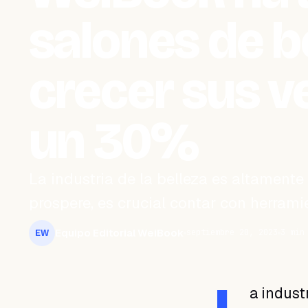
salones de b
crecer sus v
un 30%
La industria de la belleza es altamente
prospere, es crucial contar con herrami
Equipo Editorial WeiBook
septiembre 20, 2023
3 min
EW
a indust