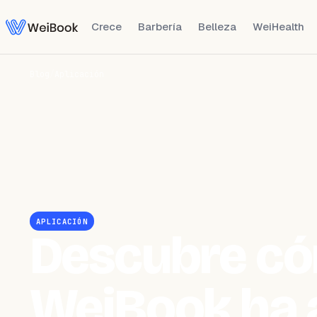
Crece
Barbería
Belleza
WeiHealth
Blog
/
Aplicación
APLICACIÓN
Descubre c
WeiBook ha 