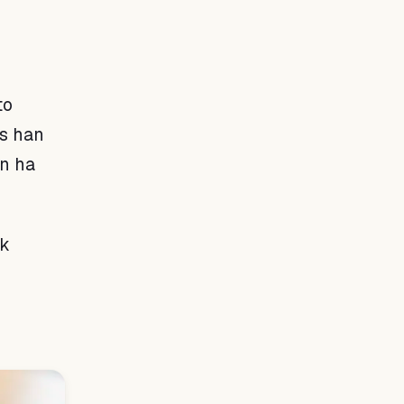
to
os han
ón ha
ok