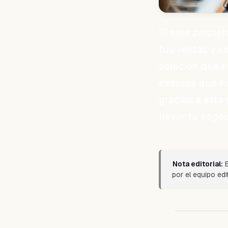
Si eres propie
tus ventas y si
solución que n
exitosos que h
gracias a est
llevar tu negoc
Nota editorial:
E
por el equipo edi