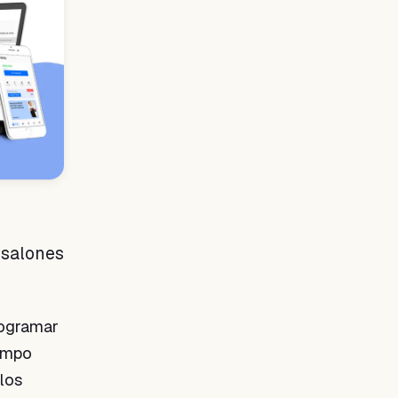
 salones
rogramar
iempo
los