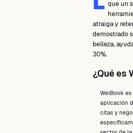
L
que un s
herramie
atraiga y ret
demostrado se
belleza, ayu
30%.
¿Qué es 
WeiBook es
aplicación 
citas y neg
específicam
sector de la