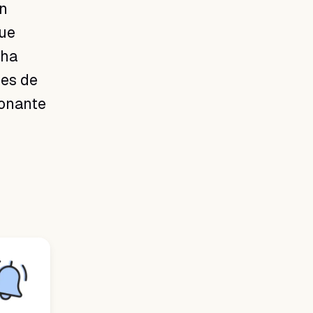
on
que
 ha
nes de
ionante