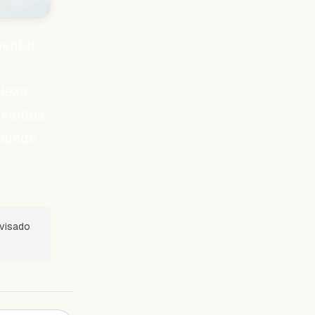
mentar
lleza
 ventas
 puede
evisado