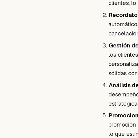
clientes, lo
Recordato
automáticos
cancelacio
Gestión de
los clientes
personaliza
sólidas con 
Análisis d
desempeño 
estratégica
Promocione
promoción d
lo que esti