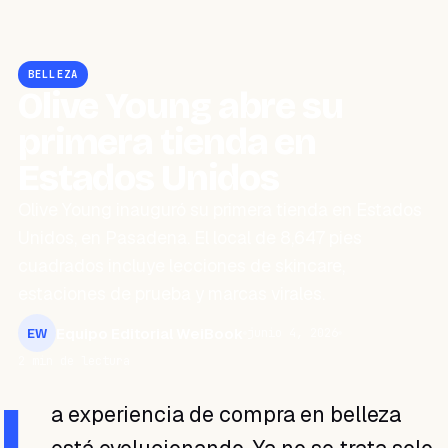
BELLEZA
Olive Young abre su
primera tienda en
Estados Unidos
Olive Young inauguró su primera tienda en Estados
Unidos, en Pasadena. El local de 8,647 pies
cuadrados incluye lecciones de skincare,
estaciones de prueba y marcas virales.
Equipo Editorial WeiBook
junio 4, 2026
EW
2 min de lectura
L
a experiencia de compra en belleza