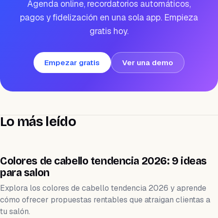
Agenda online, recordatorios automáticos,
pagos y fidelización en una sola app. Empieza
gratis hoy.
Empezar gratis
Ver una demo
Lo más leído
BELLEZA
Colores de cabello tendencia 2026: 9 ideas
para salon
Explora los colores de cabello tendencia 2026 y aprende
cómo ofrecer propuestas rentables que atraigan clientas a
tu salón.