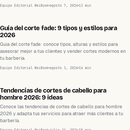
Equipo Editorial WeiBook
agosto 7, 2026
13 min
BELLEZA
Guia del corte fade: 9 tipos y estilos para
2026
Guia del corte fade: conoce tipos, alturas y estilos para
asesorar mejor a tus clientes y vender cortes modernos en
tu barberia.
Equipo Editorial WeiBook
agosto 3, 2026
16 min
BELLEZA
Tendencias de cortes de cabello para
hombre 2026: 9 ideas
Conoce las tendencias de cortes de cabello para hombre
2026 y adapta tus servicios para atraer más clientes a tu
barbería.
Equipo Editorial WeiBook
julio 31, 2026
15 min