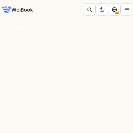
Blog
/
Barbería