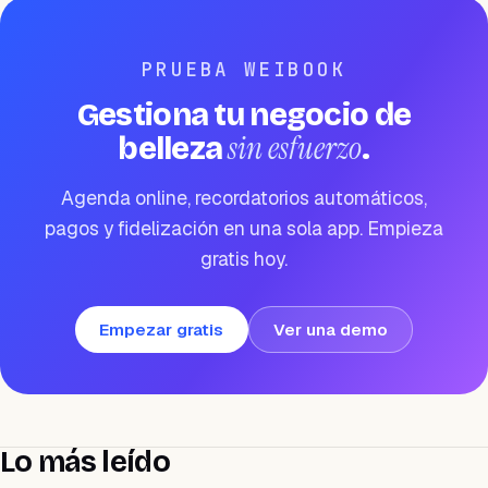
PRUEBA WEIBOOK
Gestiona tu negocio de
sin esfuerzo
belleza
.
Agenda online, recordatorios automáticos,
pagos y fidelización en una sola app. Empieza
gratis hoy.
Empezar gratis
Ver una demo
Lo más leído