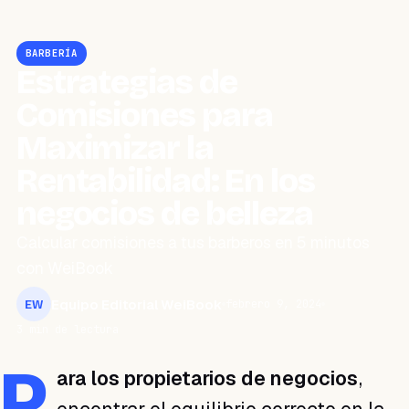
BARBERÍA
Estrategias de
Comisiones para
Maximizar la
Rentabilidad: En los
negocios de belleza
Calcular comisiones a tus barberos en 5 minutos
con WeiBook
Equipo Editorial WeiBook
febrero 9, 2024
EW
3 min de lectura
P
ara los propietarios de negocios
,