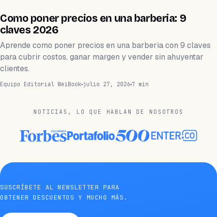
BARBERÍA
Como poner precios en una barberia: 9
claves 2026
Aprende como poner precios en una barberia con 9 claves
para cubrir costos, ganar margen y vender sin ahuyentar
clientes.
Equipo Editorial WeiBook
julio 27, 2026
7 min
NOTICIAS, LO QUE HABLAN DE NOSOTROS
SUSCRÍBETE AL NEWSLETTER PARA
OBTENER DESCUENTOS Y MUCHO MÁS.