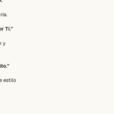
.”
ría.
r Ti.”
n y
lo.”
 estilo