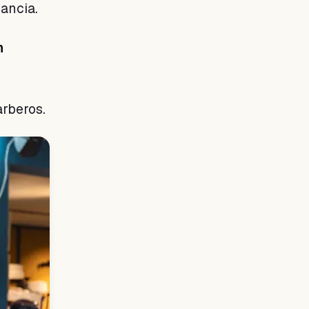
ancia.
n
arberos.