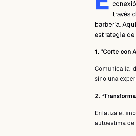
E
conexió
través d
barbería. Aqu
estrategia de
1. “Corte con A
Comunica la id
sino una experi
2. “Transform
Enfatiza el im
autoestima de 