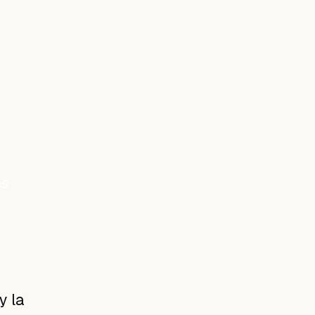
es
y la