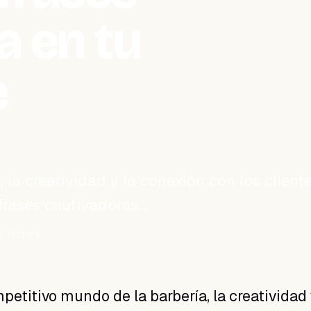
a en tu
e
 la creatividad y la conexión con los client
 frases cautivadoras…
e lectura
petitivo mundo de la barbería, la creatividad 