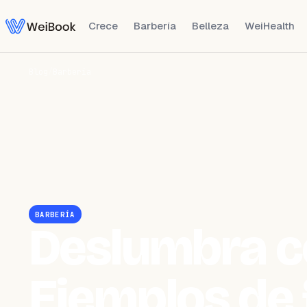
Crece
Barbería
Belleza
WeiHealth
Blog
/
Barbería
BARBERÍA
Deslumbra co
Ejemplos de 