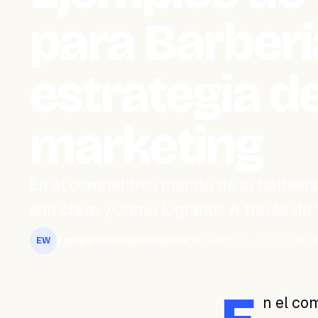
para Barberí
estrategia d
marketing
En el competitivo mundo de la barbería,
son clave. ¿Cómo lograrlo? A través de
Equipo Editorial WeiBook
diciembre 7, 2023
2 min d
EW
n el com