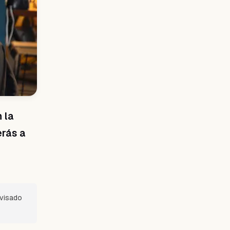
 la
erás a
evisado