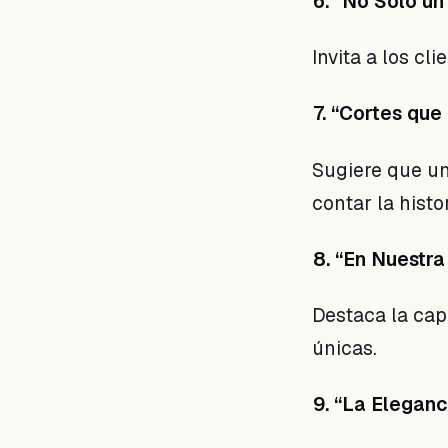
6. “No Solo un
Invita a los cl
7. “Cortes que
Sugiere que un
contar la histo
8. “En Nuestra
Destaca la cap
únicas.
9. “La Elegan