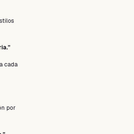
stilos
ia.”
 a cada
ón por