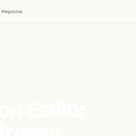
Negocios
n Estilo:
frases