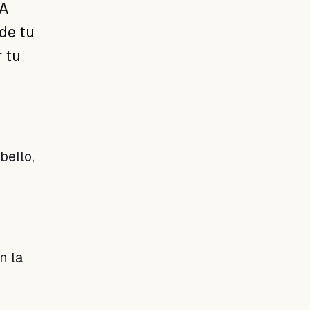
 A
 de tu
r tu
bello,
n la