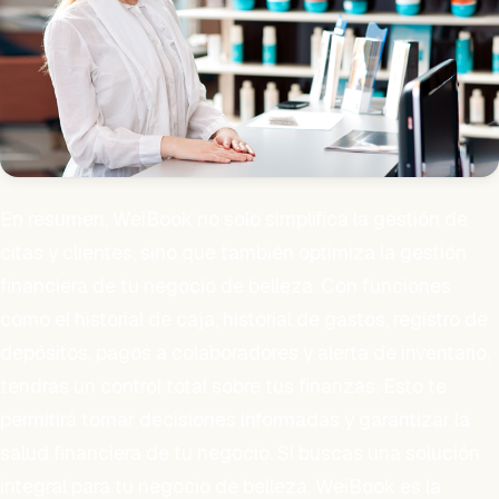
En resumen, WeiBook no solo simplifica la gestión de
citas y clientes, sino que también optimiza la gestión
financiera de tu negocio de belleza. Con funciones
como el historial de caja, historial de gastos, registro de
depósitos, pagos a colaboradores y alerta de inventario,
tendrás un control total sobre tus finanzas. Esto te
permitirá tomar decisiones informadas y garantizar la
salud financiera de tu negocio. Si buscas una solución
integral para tu negocio de belleza, WeiBook es la