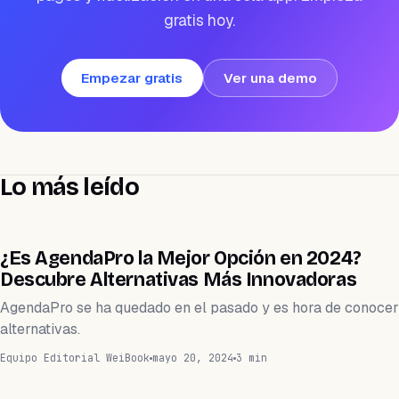
gratis hoy.
Empezar gratis
Ver una demo
Lo más leído
APLICACIÓN
¿Es AgendaPro la Mejor Opción en 2024?
Descubre Alternativas Más Innovadoras
AgendaPro se ha quedado en el pasado y es hora de conocer
alternativas.
Equipo Editorial WeiBook
mayo 20, 2024
3 min