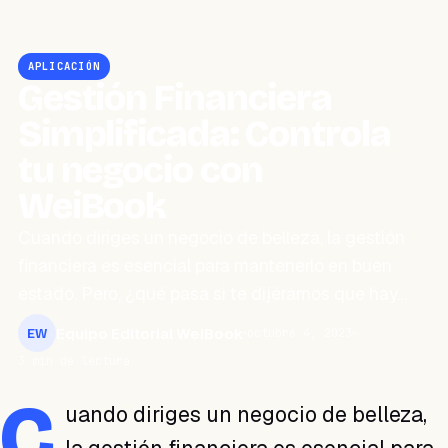
APLICACIÓN
Gestión Financiera
Simplificada: Controla
tu negocio con
WeiBook
Cuando diriges un negocio de belleza, la gestión
financiera es esencial para mantenerlo en buen
estado. Pero, ¿qué pasa si te dijéramos que hay…
Equipo Editorial WeiBook
octubre 4, 2023
EW
3 min de lectura
C
uando diriges un negocio de belleza,