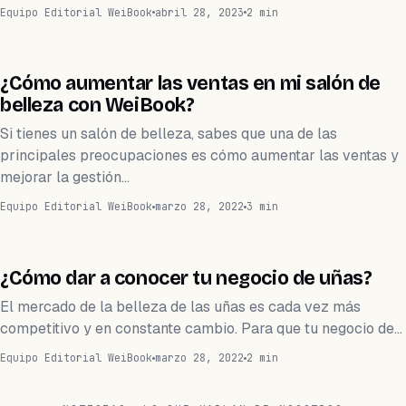
Equipo Editorial WeiBook
abril 28, 2023
2 min
BELLEZA
¿Cómo aumentar las ventas en mi salón de
belleza con WeiBook?
Si tienes un salón de belleza, sabes que una de las
principales preocupaciones es cómo aumentar las ventas y
mejorar la gestión…
Equipo Editorial WeiBook
marzo 28, 2022
3 min
CRECE
¿Cómo dar a conocer tu negocio de uñas?
El mercado de la belleza de las uñas es cada vez más
competitivo y en constante cambio. Para que tu negocio de…
Equipo Editorial WeiBook
marzo 28, 2022
2 min