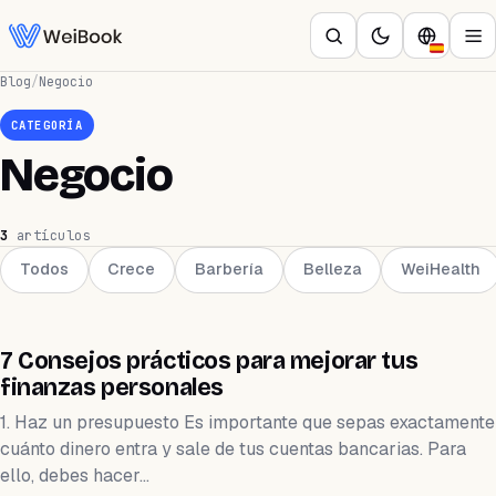
Blog
/
Negocio
CATEGORÍA
Negocio
3
artículos
Todos
Crece
Barbería
Belleza
WeiHealth
EMPRENDIMIENTO
7 Consejos prácticos para mejorar tus
finanzas personales
1. Haz un presupuesto Es importante que sepas exactamente
cuánto dinero entra y sale de tus cuentas bancarias. Para
ello, debes hacer…