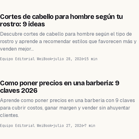
BELLEZA
Cortes de cabello para hombre según tu
rostro: 9 ideas
Descubre cortes de cabello para hombre según el tipo de
rostro y aprende a recomendar estilos que favorecen más y
venden mejor…
Equipo Editorial WeiBook
julio 28, 2026
15 min
BARBERÍA
Como poner precios en una barberia: 9
claves 2026
Aprende como poner precios en una barberia con 9 claves
para cubrir costos, ganar margen y vender sin ahuyentar
clientes.
Equipo Editorial WeiBook
julio 27, 2026
7 min