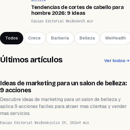
BELLEZA
Tendencias de cortes de cabello para
hombre 2026: 9 ideas
Equipo Editorial WeiBook
15 min
Todos
Crece
Barbería
Belleza
WeiHealth
Últimos artículos
Ver todos
SALÓN DE BELLEZA
Ideas de marketing para un salon de belleza:
9 acciones
Descubre ideas de marketing para un salon de belleza y
aplica 9 acciones faciles para atraer mas clientas y vender
mas servicios.
Equipo Editorial WeiBook
julio 29, 2026
9 min