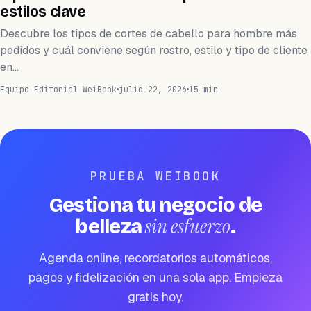
estilos clave
Descubre los tipos de cortes de cabello para hombre más
pedidos y cuál conviene según rostro, estilo y tipo de cliente
en…
Equipo Editorial WeiBook
julio 22, 2026
15 min
PRUEBA WEIBOOK
Gestiona tu negocio de
sin esfuerzo
belleza
.
Agenda online, recordatorios automáticos,
pagos y fidelización en una sola app. Empieza
gratis hoy.