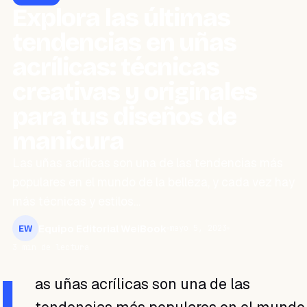
Explora las últimas
tendencias en uñas
acrílicas: técnicas
creativas y originales
para tus diseños de
manicura
Las uñas acrílicas son una de las tendencias más
populares en el mundo de la belleza, y cada vez hay
más técnicas y estilos…
Equipo Editorial WeiBook
mayo 5, 2023
EW
3 min de lectura
L
as uñas acrílicas son una de las